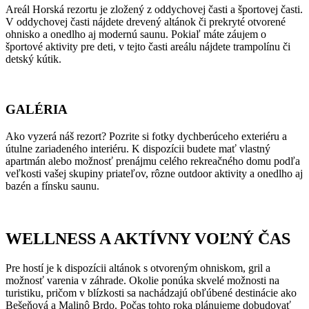
Areál Horská rezortu je zložený z oddychovej časti a športovej časti.
V oddychovej časti nájdete drevený altánok či prekryté otvorené
ohnisko a onedlho aj modernú saunu. Pokiaľ máte záujem o
športové aktivity pre deti, v tejto časti areálu nájdete trampolínu či
detský kútik.
GALÉRIA
Ako vyzerá náš rezort? Pozrite si fotky dychberúceho exteriéru a
útulne zariadeného interiéru. K dispozícii budete mať vlastný
apartmán alebo možnosť prenájmu celého rekreačného domu podľa
veľkosti vašej skupiny priateľov, rôzne outdoor aktivity a onedlho aj
bazén a fínsku saunu.
WELLNESS A AKTÍVNY VOĽNÝ ČAS
Pre hostí je k dispozícii altánok s otvoreným ohniskom, gril a
možnosť varenia v záhrade. Okolie ponúka skvelé možnosti na
turistiku, pričom v blízkosti sa nachádzajú obľúbené destinácie ako
Bešeňová a Malinô Brdo. Počas tohto roka plánujeme dobudovať