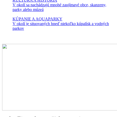
KULTÚRA A HISTÓRIA
V okolí sa nachádzajú mnohé zaujímavé obce, skanzeny,
parky alebo múzeá
KÚPANIE A AQUAPARKY
V okolí je situovaných hneď niekoľko kúpalísk a vodných
parkov