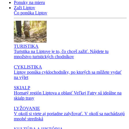
Ponuky na mieru
Zaži Liptov
Čo ponúka Liptov
TURISTIKA
Turistika na Liptove je to, čo chceš zažiť. Nájdete tu
množstvo turistických chodníkov
CYKLISTIKA
Liptov ponúka cyklochodníky, po ktorých sa môžete vydať
na výlet
SKIALP
Hornatý región Liptova a oblasť Veľkej Fatry sú ideálne na
skialp trasy
LYŽOVANIE
V okolí si viete aj poriadne zalyžovať. V okolí sa nachádzajú
mnohé strediská