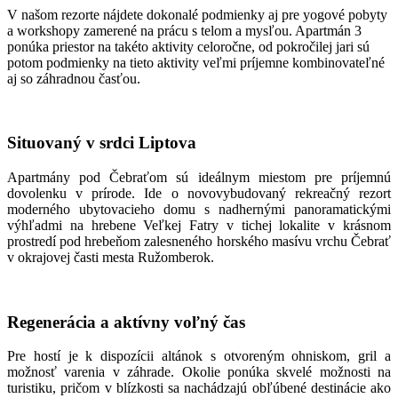
V našom rezorte nájdete dokonalé podmienky aj pre yogové pobyty
a workshopy zamerené na prácu s telom a mysľou. Apartmán 3
ponúka priestor na takéto aktivity celoročne, od pokročilej jari sú
potom podmienky na tieto aktivity veľmi príjemne kombinovateľné
aj so záhradnou časťou.
Situovaný v srdci Liptova
Apartmány pod Čebraťom sú ideálnym miestom pre príjemnú
dovolenku v prírode. Ide o novovybudovaný rekreačný rezort
moderného ubytovacieho domu s nadhernými panoramatickými
výhľadmi na hrebene Veľkej Fatry v tichej lokalite v krásnom
prostredí pod hrebeňom zalesneného horského masívu vrchu Čebrať
v okrajovej časti mesta Ružomberok.
Regenerácia a aktívny voľný čas
Pre hostí je k dispozícii altánok s otvoreným ohniskom, gril a
možnosť varenia v záhrade. Okolie ponúka skvelé možnosti na
turistiku, pričom v blízkosti sa nachádzajú obľúbené destinácie ako