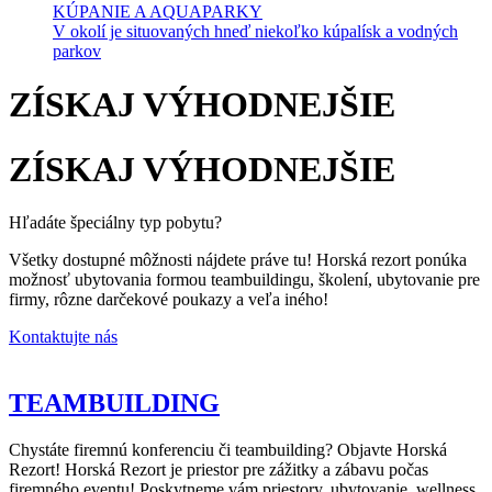
KÚPANIE A AQUAPARKY
V okolí je situovaných hneď niekoľko kúpalísk a vodných
parkov
ZÍSKAJ VÝHODNEJŠIE
ZÍSKAJ VÝHOD­NEJŠIE
Hľadáte špeciálny typ pobytu?
Všetky dostupné môžnosti nájdete práve tu! Horská rezort ponúka
možnosť ubytovania formou teambuildingu, školení, ubytovanie pre
firmy, rôzne darčekové poukazy a veľa iného!
Kontaktujte nás
TEAMBUILDING
Chystáte firemnú konferenciu či teambuilding? Objavte Horská
Rezort! Horská Rezort je priestor pre zážitky a zábavu počas
firemného eventu! Poskytneme vám priestory, ubytovanie, wellness