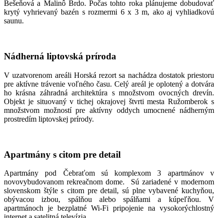
Bešeňová a Malinô Brdo. Počas tohto roka plánujeme dobudovať
krytý vyhrievaný bazén s rozmermi 6 x 3 m, ako aj vyhliadkovú
saunu.
Nádherná liptovská príroda
V uzatvorenom areáli Horská rezort sa nachádza dostatok priestoru
pre aktívne trávenie voľného času. Celý areál je oplotený a dotvára
ho krásna záhradná architektúra s množstvom ovocných drevín.
Objekt je situovaný v tichej okrajovej štvrti mesta Ružomberok s
množstvom možností pre aktívny oddych umocnené nádherným
prostredím liptovskej prírody.
Apartmány s citom pre detail
Apartmány pod Čebraťom sú komplexom 3 apartmánov v
novovybudovanom rekreačnom dome. Sú zariadené v modernom
slovenskom štýle s citom pre detail, sú plne vybavené kuchyňou,
obývacou izbou, spálňou alebo spálňami a kúpeľňou. V
apartmánoch je bezplatné Wi-Fi pripojenie na vysokorýchlostný
internet a satelitná televízia.