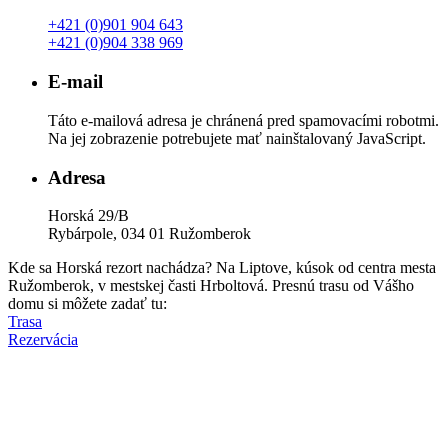
+421 (0)901 904 643
+421 (0)904 338 969
E-mail
Táto e-mailová adresa je chránená pred spamovacími robotmi.
Na jej zobrazenie potrebujete mať nainštalovaný JavaScript.
Adresa
Horská 29/B
Rybárpole, 034 01 Ružomberok
Kde sa Horská rezort nachádza? Na Liptove, kúsok od centra mesta
Ružomberok, v mestskej časti Hrboltová. Presnú trasu od Vášho
domu si môžete zadať tu:
Trasa
Rezervácia