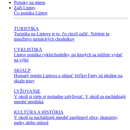
Ponuky na mieru
Zaži Liptov
Čo ponúka Liptov
TURISTIKA
Turistika na Liptove je to, čo chceš zažiť. Nájdete tu
množstvo turistických chodníkov
CYKLISTIKA
Liptov ponúka cyklochodníky, po ktorých sa môžete vydať
na výlet
SKIALP
Hornatý región Liptova a oblasť Veľkej Fatry sú ideálne na
skialp trasy
LYŽOVANIE
V okolí si viete aj poriadne zalyžovať. V okolí sa nachádzajú
mnohé strediská
KULTÚRA A HISTÓRIA
V okolí sa nachádzajú mnohé zaujímavé obce, skanzeny,
parky alebo múzeá