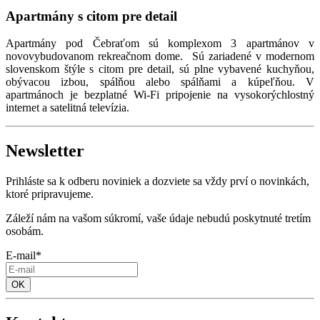
Apartmány s citom pre detail
Apartmány pod Čebraťom sú komplexom 3 apartmánov v
novovybudovanom rekreačnom dome. Sú zariadené v modernom
slovenskom štýle s citom pre detail, sú plne vybavené kuchyňou,
obývacou izbou, spálňou alebo spálňami a kúpeľňou. V
apartmánoch je bezplatné Wi-Fi pripojenie na vysokorýchlostný
internet a satelitná televízia.
Newsletter
Prihláste sa k odberu noviniek a dozviete sa vždy prví o novinkách,
ktoré pripravujeme.
Záleží nám na vašom súkromí, vaše údaje nebudú poskytnuté tretím
osobám.
E-mail*