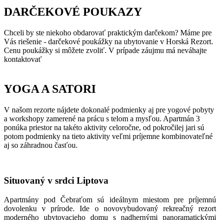
DARČEKOVÉ POUKAZY
Chceli by ste niekoho obdarovať praktickým darčekom? Máme pre
Vás riešenie - darčekové poukážky na ubytovanie v Horská Rezort.
Cenu poukážky si môžete zvoliť. V prípade záujmu má neváhajte
kontaktovať
YOGA A SATORI
V našom rezorte nájdete dokonalé podmienky aj pre yogové pobyty
a workshopy zamerené na prácu s telom a mysľou. Apartmán 3
ponúka priestor na takéto aktivity celoročne, od pokročilej jari sú
potom podmienky na tieto aktivity veľmi príjemne kombinovateľné
aj so záhradnou časťou.
Situovaný v srdci Liptova
Apartmány pod Čebraťom sú ideálnym miestom pre príjemnú
dovolenku v prírode. Ide o novovybudovaný rekreačný rezort
moderného ubytovacieho domu s nadhernými panoramatickými