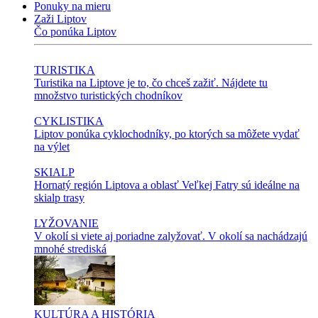
Ponuky na mieru
Zaži Liptov
Čo ponúka Liptov
TURISTIKA
Turistika na Liptove je to, čo chceš zažiť. Nájdete tu
množstvo turistických chodníkov
CYKLISTIKA
Liptov ponúka cyklochodníky, po ktorých sa môžete vydať
na výlet
SKIALP
Hornatý región Liptova a oblasť Veľkej Fatry sú ideálne na
skialp trasy
LYŽOVANIE
V okolí si viete aj poriadne zalyžovať. V okolí sa nachádzajú
mnohé strediská
KULTÚRA A HISTÓRIA