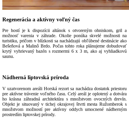
Regenerácia a aktívny voľný čas
Pre hostí je k dispozícii altánok s otvoreným ohniskom, gril a
možnosť varenia v záhrade. Okolie ponúka skvelé možnosti na
turistiku, pričom v blízkosti sa nachádzajú obľúbené destinácie ako
Bešeňová a Malinô Brdo. Počas tohto roka plánujeme dobudovať
krytý vyhrievaný bazén s rozmermi 6 x 3 m, ako aj vyhliadkovú
saunu.
Nádherná liptovská príroda
V uzatvorenom areáli Horská rezort sa nachádza dostatok priestoru
pre aktívne trávenie voľného času. Celý areál je oplotený a dotvára
ho krásna záhradná architektúra s množstvom ovocných drevín.
Objekt je situovaný v tichej okrajovej štvrti mesta Ružomberok s
množstvom možností pre aktívny oddych umocnené nádherným
prostredím liptovskej prírody.