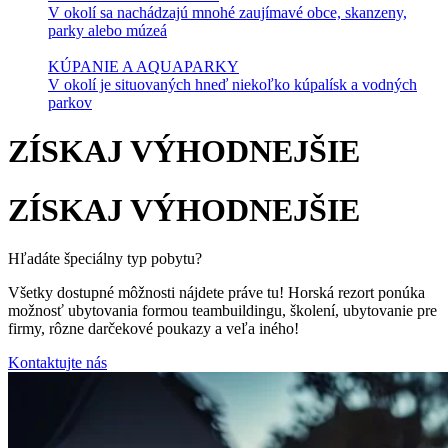
V okolí sa nachádzajú mnohé zaujímavé obce, skanzeny,
parky alebo múzeá
KÚPANIE A AQUAPARKY
V okolí je situovaných hneď niekoľko kúpalísk a vodných
parkov
ZÍSKAJ VÝHODNEJŠIE
ZÍSKAJ VÝHOD­NEJŠIE
Hľadáte špeciálny typ pobytu?
Všetky dostupné môžnosti nájdete práve tu! Horská rezort ponúka
možnosť ubytovania formou teambuildingu, školení, ubytovanie pre
firmy, rôzne darčekové poukazy a veľa iného!
Kontaktujte nás