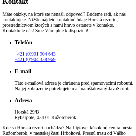
Kontakt
Máte otázky, na ktoré ste nenašli odpoveď? Budeme radi, ak nás
kontaktujete. Nižšie nájdete kontaktné údaje Horská rezortu,
prostredníctvom ktorých s nami hravo ostanete v kontakte.
Kontaktujte nás! Sme Vám plne k dispozícii!
Telefón
+421 (0)901 904 643
+421 (0)904 338 969
E-mail
Táto e-mailová adresa je chránená pred spamovacími robotmi.
Na jej zobrazenie potrebujete mať nainštalovaný JavaScript.
Adresa
Horská 29/B
Rybárpole, 034 01 Ružomberok
Kde sa Horská rezort nachádza? Na Liptove, kúsok od centra mesta
Ružomberok, v mestskej časti Hrboltová. Presnú trasu od Vášho